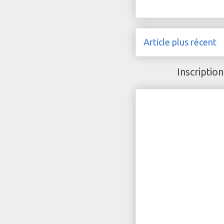
Article plus récent
Inscription