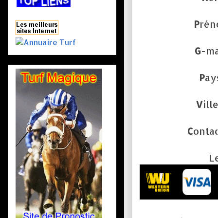
P
rén
G
-mai
P
ays
V
ille
C
ontac
L