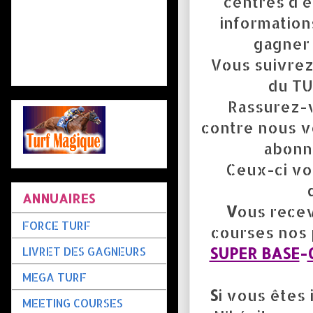
centres d'
information
gagner 
Vous suivrez
du TU
Rassurez-v
contre nous v
abonn
Ceux-ci vo
ANNUAIRES
V
ous recev
FORCE TURF
courses nos 
SUPER BASE
-
LIVRET DES GAGNEURS
MEGA TURF
S
i vous êtes
MEETING COURSES