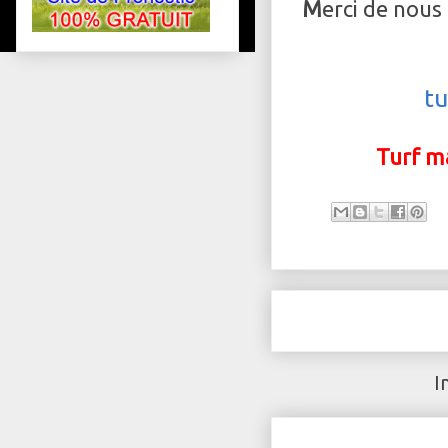
M
erci de nous
t
Turf m
I