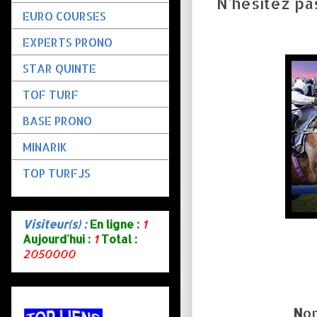
N'hésitez pa
EURO COURSES
EXPERTS PRONO
STAR QUINTE
TOF TURF
BASE PRONO
MINARIK
TOP TURFJS
Visiteur(s) :
En ligne :
1
Aujourd'hui :
1
Total :
2050000
N
om