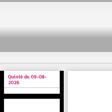
Quinté du 09-08-
2026