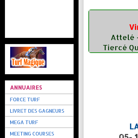
Vi
Attelé 
Tiercé Qu
ANNUAIRES
FORCE TURF
LIVRET DES GAGNEURS
MEGA TURF
LA
MEETING COURSES
05
-