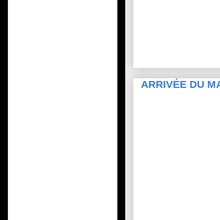
ARRIVÉE DU MARD