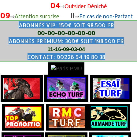
04
⇒
Outsider Déniché
09
!!
⇒
Attention surprise
⇒
En
cas de non-Partant
ABONNÉS VIP: 150€ SOIT 98.500 FR
00-00-00-00-00-00
ABONNÉS PRÉMIUM: 300€ SOIT 198.500 FR
11-16-09-03-04
CONTACT: 00226 54 19 80 38