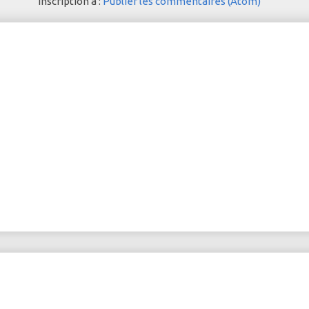
Inscription à :
Publier les commentaires (Atom)