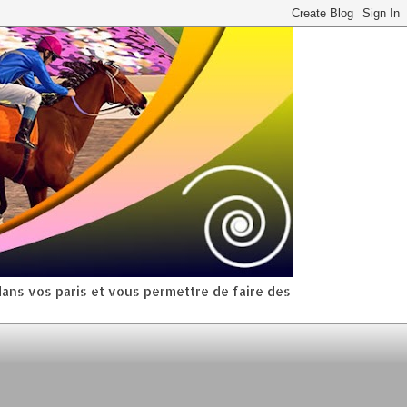
dans vos paris et vous permettre de faire des