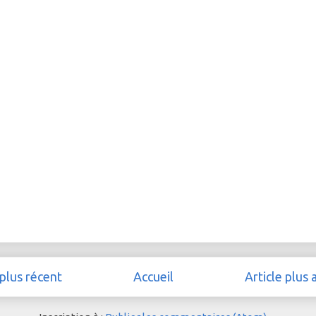
 plus récent
Accueil
Article plus 