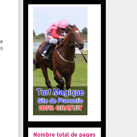
te
es
Nombre total de pages