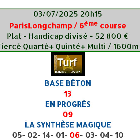
03/07/2025 20h15
ème
ParisLongchamp / 6
course
Plat - Handicap divisé - 52 800 €
Tiercé Quarté+ Quinté+ Multi / 1600m
BASE BÉTON
13
EN PROGRÈS
09
LA SY
NT
HÈSE MAGIQUE
05
-
02
-
14
-
01-
06
-
03
-
04
-
10