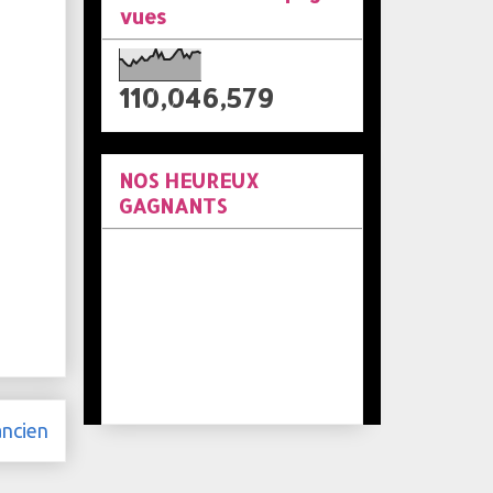
vues
110,046,579
NOS HEUREUX
GAGNANTS
ancien