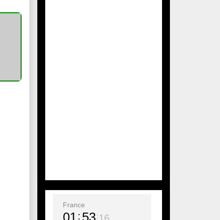
France
01
53
17