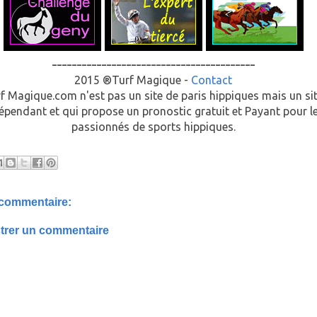
-----------------------------------------
2015 ®Turf Magique -
Contact
f Magique.com n'est pas un site de paris hippiques mais un si
épendant et qui propose un pronostic gratuit et Payant pour l
passionnés de sports hippiques.
commentaire:
trer un commentaire