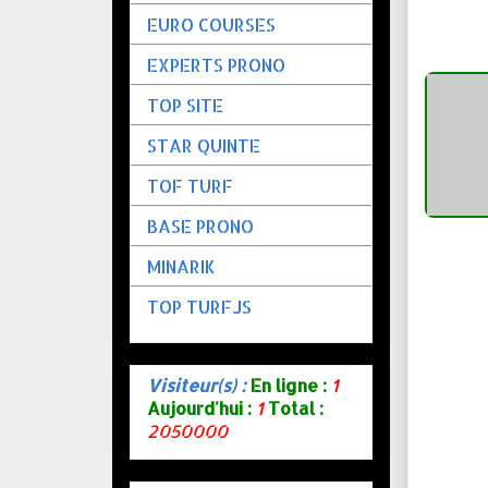
EURO COURSES
EXPERTS PRONO
TOP SITE
STAR QUINTE
TOF TURF
BASE PRONO
MINARIK
TOP TURFJS
Visiteur(s) :
En ligne :
1
Aujourd'hui :
1
Total :
2050000