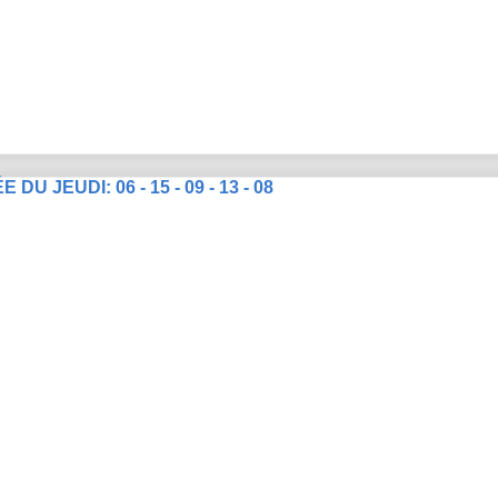
 DU JEUDI: 06 - 15 - 09 - 13 - 08