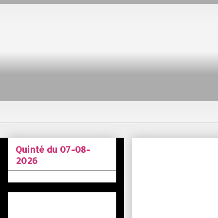
Quinté du 07-08-
2026