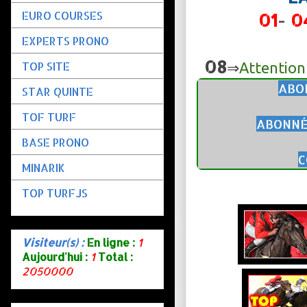
EURO COURSES
01
-
0
EXPERTS PRONO
08
TOP SITE
⇒
Attention
ABON
STAR QUINTE
TOF TURF
ABONNÉS
BASE PRONO
C
MINARIK
TOP TURFJS
Visiteur(s) :
En ligne :
1
Aujourd'hui :
1
Total :
2050000