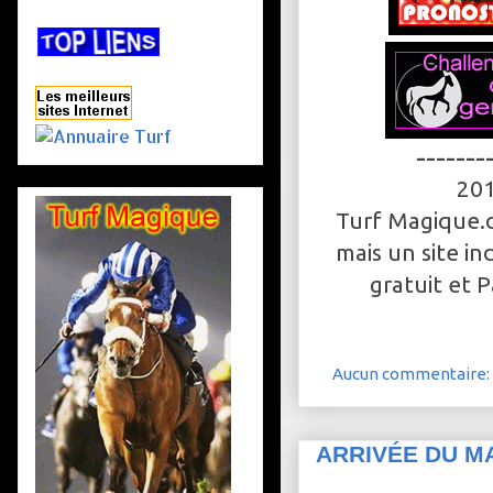
-------
201
Turf Magique.c
mais un site i
gratuit et 
Aucun commentaire:
ARRIVÉE DU MARD