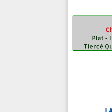
Ch
Plat -
Tiercé Q
LA